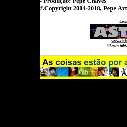
- Produção: Pepe Chaves
©Copyright 2004-2018,
Pepe Art
Leia
www.viafa
©Copyright