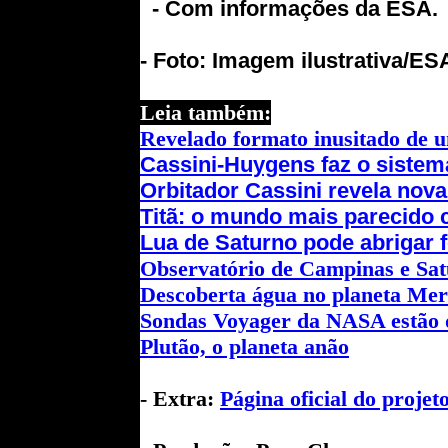
- Com informações da ESA.
- Foto: Imagem ilustrativa/ES
Leia também:
Revelado formato inusitado de u
Cassini-Huygens faz o sistem
Orbitador Cassini revela nov
Titã: o mundo mais parecido 
Lua de Saturno pode abrigar f
Observatório de Campinas e Sa
Descoberta água no planeta Mer
Sondas Voyager da NASA estão d
Plutão, o planeta anão
- Extra:
Página oficial do proje