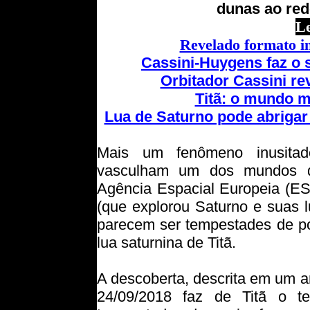
dunas ao red
L
Revelado formato in
Cassini-Huygens faz o 
Orbitador Cassini re
Titã: o mundo m
Lua de Saturno pode abrigar 
Mais um fenômeno inusitad
vasculham um dos mundos de
Agência Espacial Europeia (E
(que explorou Saturno e suas 
parecem ser tempestades de poe
lua saturnina de Titã.
A descoberta, descrita em um a
24/09/2018 faz de Titã o te