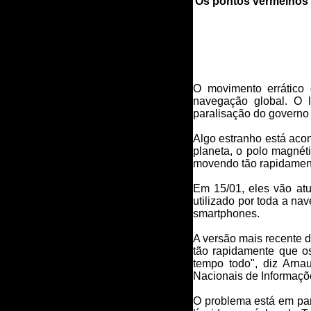
Os pontos vermelhos 
O movimento errático 
navegação global. O 
paralisação do governo
Algo estranho está acon
planeta, o polo magnét
movendo tão rapidamen
Em 15/01, eles vão at
utilizado por toda a n
smartphones.
A versão mais recente 
tão rapidamente que o
tempo todo", diz Arna
Nacionais de Informaçõ
O problema está em par