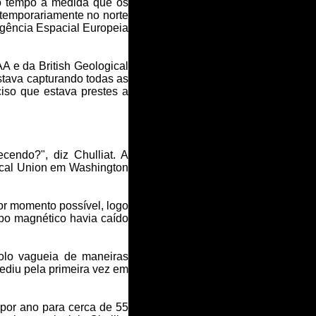
 o tempo à medida que os
temporariamente no norte
Agência Espacial Europeia
 e da British Geological
tava capturando todas as
iso que estava prestes a
endo?", diz Chulliat. A
ical Union em Washington
or momento possível, logo
mpo magnético havia caído
olo vagueia de maneiras
ediu pela primeira vez em
por ano para cerca de 55