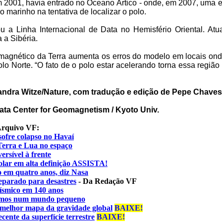
 2001, havia entrado no Oceano Ártico - onde, em 2007, uma eq
 marinho na tentativa de localizar o polo.
u a Linha Internacional de Data no Hemisfério Oriental. At
 a Sibéria.
magnético da Terra aumenta os erros do modelo em locais o
lo Norte. “O fato de o polo estar acelerando torna essa regiã
andra Witze/Nature, com tradução e edição de Pepe Chave
ata Center for Geomagnetism / Kyoto Univ.
 Arquivo VF:
sofre colapso no Havaí
erra e Lua no espaço
ersível à frente
olar em alta definição
ASSISTA!
o em quatro anos, diz Nasa
eparado para desastres
- Da Redação VF
sísmico em 140 anos
tamos num mundo pequeno
melhor mapa da gravidade global
BAIXE!
ente da superfície terrestre
BAIXE!