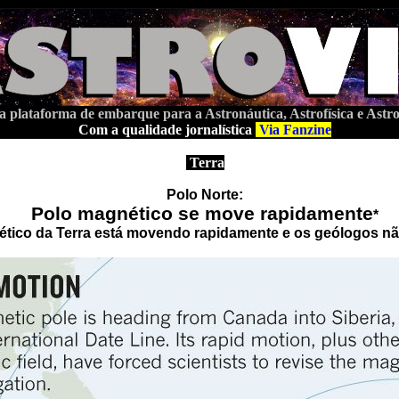
a plataforma de embarque para a Astronáutica, Astrofísica e Ast
Com a qualidade jornalística
Via Fanzine
Terra
Polo Norte:
Polo magnético se move rapidamente
*
tico da Terra está movendo rapidamente e os geólogos n