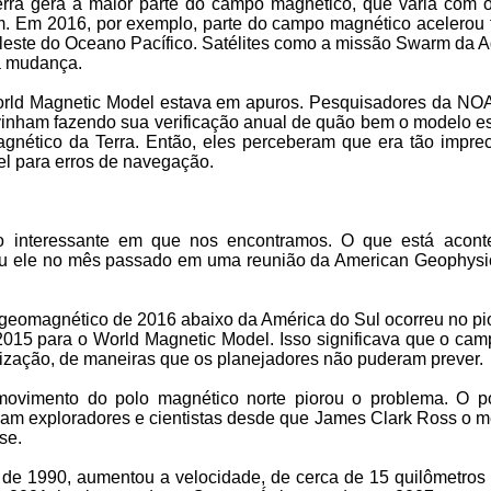
Terra gera a maior parte do campo magnético, que varia com
. Em 2016, por exemplo, parte do campo magnético acelerou 
 leste do Oceano Pacífico. Satélites como a missão Swarm da 
 mudança.
orld Magnetic Model estava em apuros. Pesquisadores da NOAA
nham fazendo sua verificação anual de quão bem o modelo es
nético da Terra. Então, eles perceberam que era tão imprec
vel para erros de navegação.
o interessante em que nos encontramos. O que está acontec
atou ele no mês passado em uma reunião da American Geophys
 geomagnético de 2016 abaixo da América do Sul ocorreu no pi
2015 para o World Magnetic Model. Isso significava que o ca
lização, de maneiras que os planejadores não puderam prever.
ovimento do polo magnético norte piorou o problema. O p
inam exploradores e cientistas desde que James Clark Ross o m
se.
e 1990, aumentou a velocidade, de cerca de 15 quilômetros 