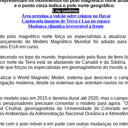
representam os movimentos do polo magnético norte atrav
e o ponto cinza indica o polo norte geográfico.
Leia também:
Área próxima a vulcão sofre colapso no Havaí
Capturada imagem de Terra e Lua no espaço
Mudança climática irreversível à frente
do polo magnético norte força os especialistas a atualiza
lançamento do Modelo Magnético Mundial foi adiado para
 dos EUA em curso.
tecendo no topo do mundo. Impulsionado pelo fluxo de ferro lí
ico norte da Terra está se afastando do Canadá e da Sibéria,
te que forçou os especialistas em geomagnetismo do mundo a
ualizar o World Magnetic Model, sistema que descreve o cam
avegação moderna, desde os sistemas que orientam navios no 
do modelo saiu em 2015 e deveria durar até 2020, mas o camp
s pesquisadores precisam consertar o modelo para agora. "
ud Chulliat, geomagnetista da Universidade do Colorado e
es Ambientais da Administração Nacional Oceânica e Atmosfér
te com o polo móvel e em parte com outras mudanças no interi