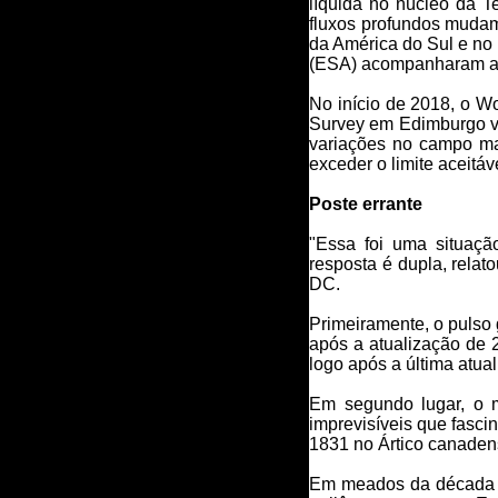
líquida no núcleo da 
fluxos profundos mudam
da América do Sul e no
(ESA) acompanharam a
No início de 2018, o W
Survey em Edimburgo vi
variações no campo mag
exceder o limite aceitá
Poste errante
"Essa foi uma situaçã
resposta é dupla, rel
DC.
Primeiramente, o pulso
após a atualização de 
logo após a última atua
Em segundo lugar, o m
imprevisíveis que fasc
1831 no Ártico canaden
Em meados da década d