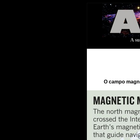
A su
O campo magné