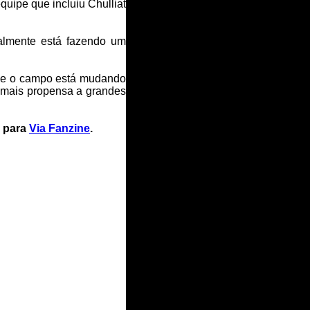
uipe que incluiu Chulliat
ualmente está fazendo um
nde o campo está mudando
o mais propensa a grandes
s para
Via Fanzine
.