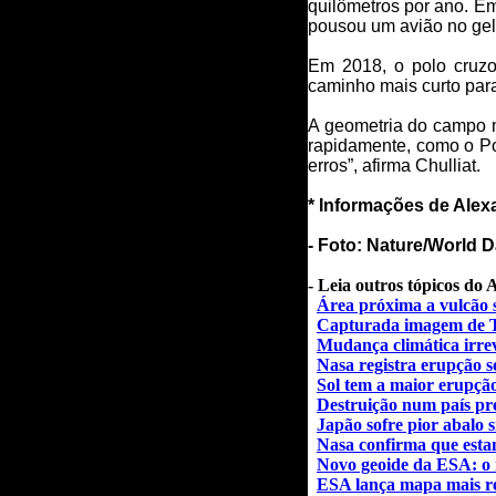
quilômetros por ano. Em
pousou um avião no gelo
Em 2018, o polo cruzo
caminho mais curto para
A geometria do campo 
rapidamente, como o Po
erros”, afirma Chulliat.
* Informações de Alex
- Foto:
Nature/
World D
- Leia outros tópicos do
Área próxima a vulcão 
Capturada imagem de T
Mudança climática irrev
Nasa registra erupção s
Sol tem a maior erupçã
Destruição num país pr
Japão
sofre pior abalo 
Nasa confirma que es
Novo geoide da ESA: o 
ESA lança mapa mais rec