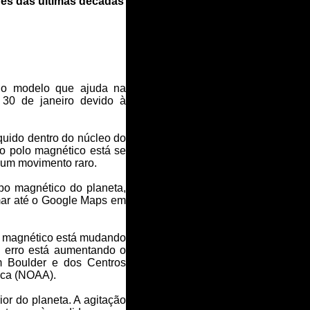
és das últimas décadas
r o modelo que ajuda na
 30 de janeiro devido à
quido dentro do núcleo do
 o polo magnético está se
 um movimento raro.
po magnético do planeta,
mar até o Google Maps em
o magnético está mudando
O erro está aumentando o
m Boulder e dos Centros
ica (NOAA).
or do planeta. A agitação