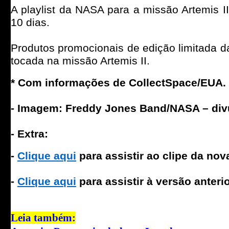
A playlist da NASA para a missão Artemis I
10 dias.
Produtos promocionais de edição limitada 
tocada na missão Artemis II.
* Com informações de CollectSpace/EUA.
- Imagem: Freddy Jones Band/NASA – div
- Extra:
-
Clique aqui
para assistir ao clipe da no
-
Clique aqui
para assistir à versão anter
Leia também: