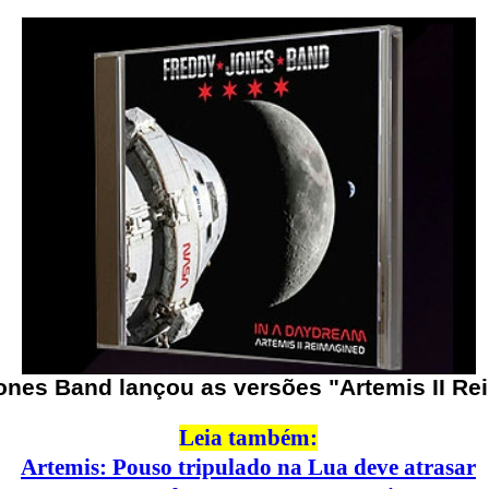
ones Band lançou as versões "Artemis II Re
Leia também:
Artemis: Pouso tripulado na Lua deve atrasar