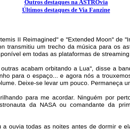
Outros destaques na ASTROvia
Últimos destaques de Via Fanzine
temis II Reimagined" e "Extended Moon" de "
 transmitiu um trecho da música para os as
disponível em todas as plataformas de streamin
 outras acabam orbitando a Lua", disse a ba
o para o espaço... e agora nós a trouxemos 
olume. Deixe-se levar um pouco. Permaneça u
brilhando para me acordar. Ninguém por pert
astronauta da NASA ou comandante da prim
 a ouvia todas as noites antes de dormir e e