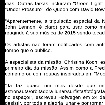
dias. Outras faixas incluíram "Green Ligh
"Under Pressure", do Queen com David Bowi
"Aparentemente, a tripulação espacial da
John Lennon, é claro) para usar como mús
reagindo à sua música de 2015 sendo tocad
Os artistas não foram notificados com a
tempo que o público.
A especialista da missão, Christina Koch, e
primeiro dia da missão. Assim como a Fred
comemorou com roupas inspiradas em "Moon 
"Já faz quase um mês desde que meu
astronauta/orbitadora lunar/surfista/fotógra
no espaço!", escreveu Hofwegen em 24 de a
desistir, por toda a alegria lunar e por torna