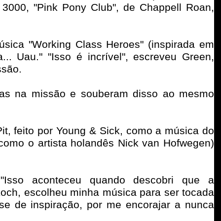
é 3000, "Pink Pony Club", de Chappell Roan,
.
úsica "Working Class Heroes" (inspirada em
. Uau." "Isso é incrível", escreveu Green,
ssão.
adas na missão e souberam disso ao mesmo
it, feito por Young & Sick, como a música do
como o artista holandês Nick van Hofwegen)
Isso aconteceu quando descobri que a
na Koch, escolheu minha música para ser tocada
se de inspiração, por me encorajar a nunca