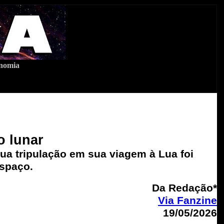
onomia
o lunar
a tripulação em sua viagem à Lua foi
espaço.
Da Redação*
Via Fanzine
19/05/2026