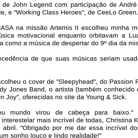
t", de John Legend com participação de Andr
e, e "Working Class Heroes", de CeeLo Green
 NASA na missão Artemis II escolheu minha m
ica motivacional enquanto orbitavam a Lua..
a como a música de despertar do 9º dia da mi
ntecedência de que suas músicas seriam us
scolheu o cover de "Sleepyhead", do Passion P
dy Jones Band, o artista (também conhecido 
Joy", oferecidas no site da Young & Sick.
 mundo virou de cabeça para baixo." "
fa interestelar mais incrível de todas, Christi
bril. "Obrigado por me dar essa incrível do
r um sonho louco e lindo realidade!"