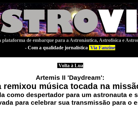
 plataforma de embarque para a Astronáutica, Astrofísica e Astr
-
Com a qualidade jornalística
Via Fanzine
Volta à Lua
Artemis II 'Daydream':
 remixou música tocada na missã
a como despertador para um astronauta e su
vada para celebrar sua transmissão para o 