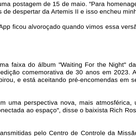
 uma postagem de 15 de maio. "Para homenag
e despertar da Artemis II e isso encheu minh
p ficou alvoroçado quando vimos essa versão 
uma faixa do álbum "Waiting For the Night" d
edição comemorativa de 30 anos em 2023. A
pirou, e está aceitando pré-encomendas em se
m uma perspectiva nova, mais atmosférica, u
nectada ao espaço", disse o baixista Rich Ros
ansmitidas pelo Centro de Controle da Missã